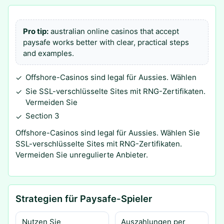
Pro tip:
australian online casinos that accept
paysafe works better with clear, practical steps
and examples.
Offshore-Casinos sind legal für Aussies. Wählen
✓
Sie SSL-verschlüsselte Sites mit RNG-Zertifikaten.
✓
Vermeiden Sie
Section 3
✓
Offshore-Casinos sind legal für Aussies. Wählen Sie
SSL-verschlüsselte Sites mit RNG-Zertifikaten.
Vermeiden Sie unregulierte Anbieter.
Strategien für Paysafe-Spieler
Nutzen Sie
Auszahlungen per