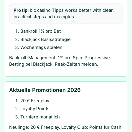
Pro tip:
b c casino Tipps works better with clear,
practical steps and examples.
Bankroll 1% pro Bet
Blackjack Basisstrategie
Wochentags spielen
Bankroll-Management: 1% pro Spin. Progressive
Betting bei Blackjack. Peak-Zeiten meiden.
Aktuelle Promotionen 2026
20 € Freeplay
Loyalty Points
Turniere monatlich
Neulinge: 20 € Freeplay. Loyalty Club: Points für Cash.