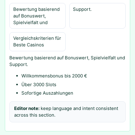
Bewertung basierend
Support.
auf Bonuswert,
Spielvielfalt und
Vergleichskriterien für
Beste Casinos
Bewertung basierend auf Bonuswert, Spielvielfalt und
Support.
Willkommensbonus bis 2000 €
Über 3000 Slots
Sofortige Auszahlungen
Editor note:
keep language and intent consistent
across this section.