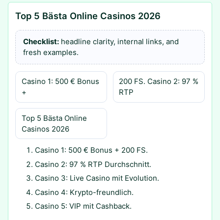
Top 5 Bästa Online Casinos 2026
Checklist:
headline clarity, internal links, and
fresh examples.
Casino 1: 500 € Bonus
200 FS. Casino 2: 97 %
+
RTP
Top 5 Bästa Online
Casinos 2026
Casino 1: 500 € Bonus + 200 FS.
Casino 2: 97 % RTP Durchschnitt.
Casino 3: Live Casino mit Evolution.
Casino 4: Krypto-freundlich.
Casino 5: VIP mit Cashback.