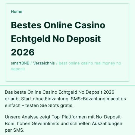
Home
Bestes Online Casino
Echtgeld No Deposit
2026
smartBNB
/
Verzeichnis
/
best online casino real money no
deposit
Das beste Online Casino Echtgeld No Deposit 2026
erlaubt Start ohne Einzahlung. SMS-Bezahlung macht es
einfach – testen Sie Slots gratis.
Unsere Analyse zeigt Top-Plattformen mit No-Deposit-
Boni, hohen Gewinnlimits und schnellen Auszahlungen
per SMS.