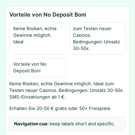
Vorteile von No Deposit Boni
Keine Risiken, echte
zum Testen neuer
Gewinne möglich.
Casinos.
Ideal
Bedingungen: Umsatz
30-50x.
Vorteile von No
Deposit Boni
Keine Risiken, echte Gewinne möglich. Ideal zum
Testen neuer Casinos. Bedingungen: Umsatz 30-50x.
SMS-Einzahlungen ab 1 €.
Erhalten Sie 20-50 € gratis oder 50+ Freispiele.
Navigation cue:
keep labels short and specific.