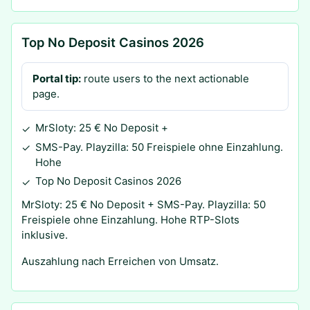
Top No Deposit Casinos 2026
Portal tip:
route users to the next actionable
page.
MrSloty: 25 € No Deposit +
✓
SMS-Pay. Playzilla: 50 Freispiele ohne Einzahlung.
✓
Hohe
Top No Deposit Casinos 2026
✓
MrSloty: 25 € No Deposit + SMS-Pay. Playzilla: 50
Freispiele ohne Einzahlung. Hohe RTP-Slots
inklusive.
Auszahlung nach Erreichen von Umsatz.