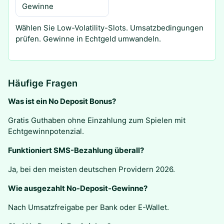
Gewinne
Wählen Sie Low-Volatility-Slots. Umsatzbedingungen
prüfen. Gewinne in Echtgeld umwandeln.
Häufige Fragen
Was ist ein No Deposit Bonus?
Gratis Guthaben ohne Einzahlung zum Spielen mit
Echtgewinnpotenzial.
Funktioniert SMS-Bezahlung überall?
Ja, bei den meisten deutschen Providern 2026.
Wie ausgezahlt No-Deposit-Gewinne?
Nach Umsatzfreigabe per Bank oder E-Wallet.