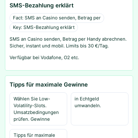
SMS-Bezahlung erklärt
Fact: SMS an Casino senden, Betrag per
Key: SMS-Bezahlung erklärt
SMS an Casino senden, Betrag per Handy abrechnen.
Sicher, instant und mobil. Limits bis 30 €/Tag.
Verfügbar bei Vodafone, O2 etc.
Tipps für maximale Gewinne
Wählen Sie Low-
in Echtgeld
Volatility-Slots.
umwandeln.
Umsatzbedingungen
prüfen. Gewinne
Tipps für maximale