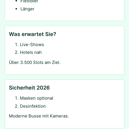
Flexibler
Länger
Was erwartet Sie?
Live-Shows
Hotels nah
Über 3.500 Slots am Ziel.
Sicherheit 2026
Masken optional
Desinfektion
Moderne Busse mit Kameras.