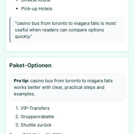
Pick-up Hotels
"casino bus from toronto to niagara falls is most
useful when readers can compare options
quickly."
Paket-Optionen
Pro tip:
casino bus from toronto to niagara falls
works better with clear, practical steps and
examples.
VIP-Transfers
Gruppenrabatte
Shuttle zurück