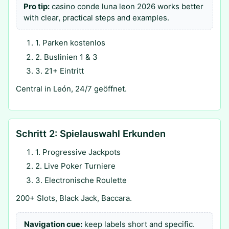
Pro tip:
casino conde luna leon 2026 works better
with clear, practical steps and examples.
1. Parken kostenlos
2. Buslinien 1 & 3
3. 21+ Eintritt
Central in León, 24/7 geöffnet.
Schritt 2: Spielauswahl Erkunden
1. Progressive Jackpots
2. Live Poker Turniere
3. Electronische Roulette
200+ Slots, Black Jack, Baccara.
Navigation cue:
keep labels short and specific.