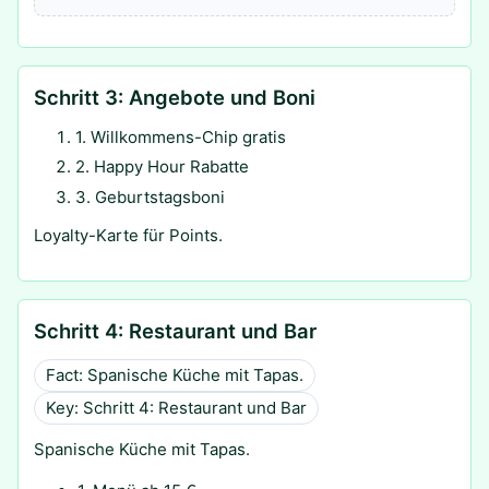
Schritt 3: Angebote und Boni
1. Willkommens-Chip gratis
2. Happy Hour Rabatte
3. Geburtstagsboni
Loyalty-Karte für Points.
Schritt 4: Restaurant und Bar
Fact: Spanische Küche mit Tapas.
Key: Schritt 4: Restaurant und Bar
Spanische Küche mit Tapas.