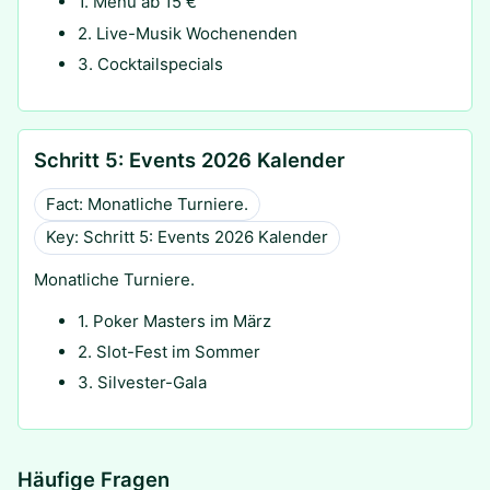
1. Menü ab 15 €
2. Live-Musik Wochenenden
3. Cocktailspecials
Schritt 5: Events 2026 Kalender
Fact: Monatliche Turniere.
Key: Schritt 5: Events 2026 Kalender
Monatliche Turniere.
1. Poker Masters im März
2. Slot-Fest im Sommer
3. Silvester-Gala
Häufige Fragen