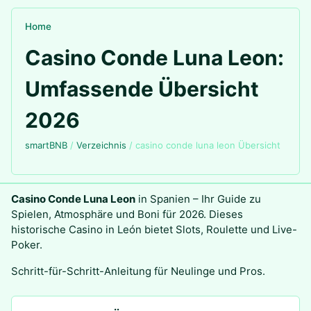
Home
Casino Conde Luna Leon:
Umfassende Übersicht
2026
smartBNB
/
Verzeichnis
/
casino conde luna leon Übersicht
Casino Conde Luna Leon
in Spanien – Ihr Guide zu
Spielen, Atmosphäre und Boni für 2026. Dieses
historische Casino in León bietet Slots, Roulette und Live-
Poker.
Schritt-für-Schritt-Anleitung für Neulinge und Pros.