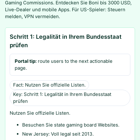
Gaming Commissions. Entdecken Sie Boni bis 3000 USD,
Live-Dealer und mobile Apps. Für US-Spieler: Steuern
melden, VPN vermeiden.
Schritt 1: Legalität in Ihrem Bundesstaat
prüfen
Portal tip:
route users to the next actionable
page.
Fact: Nutzen Sie offizielle Listen.
Key: Schritt 1: Legalität in Ihrem Bundesstaat
prüfen
Nutzen Sie offizielle Listen.
Besuchen Sie state gaming board Websites.
New Jersey: Voll legal seit 2013.