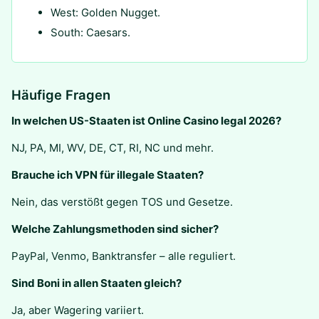
West: Golden Nugget.
South: Caesars.
Häufige Fragen
In welchen US-Staaten ist Online Casino legal 2026?
NJ, PA, MI, WV, DE, CT, RI, NC und mehr.
Brauche ich VPN für illegale Staaten?
Nein, das verstößt gegen TOS und Gesetze.
Welche Zahlungsmethoden sind sicher?
PayPal, Venmo, Banktransfer – alle reguliert.
Sind Boni in allen Staaten gleich?
Ja, aber Wagering variiert.