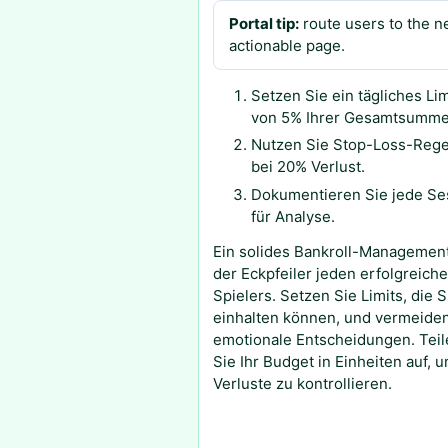
Portal tip:
route users to the n
actionable page.
Setzen Sie ein tägliches Lim
von 5% Ihrer Gesamtsumme
Nutzen Sie Stop-Loss-Rege
bei 20% Verlust.
Dokumentieren Sie jede Se
für Analyse.
Ein solides Bankroll-Management
der Eckpfeiler jeden erfolgreich
Spielers. Setzen Sie Limits, die S
einhalten können, und vermeide
emotionale Entscheidungen. Tei
Sie Ihr Budget in Einheiten auf, 
Verluste zu kontrollieren.