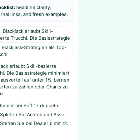
cklist:
headline clarity,
ernal links, and fresh examples.
: Blackjack erlaubt Skill-
erte Trucchi. Die Basisstrategie
 Blackjack-Strategien als Top-
cchi
jack erlaubt Skill-basierte
hi. Die Basisstrategie minimiert
ausvorteil auf unter 1%. Lernen
arten zu zählen oder Charts zu
n.
Immer bei Soft 17 doppeln.
Splitten Sie Achten und Asse.
Stehen Sie bei Dealer 6 mit 12.