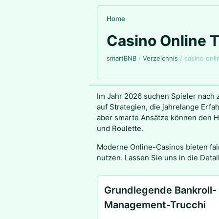
Home
Casino Online T
smartBNB
/
Verzeichnis
/
casino onli
Im Jahr 2026 suchen Spieler nach 
auf Strategien, die jahrelange Erf
aber smarte Ansätze können den Ha
und Roulette.
Moderne Online-Casinos bieten fair
nutzen. Lassen Sie uns in die Detai
Grundlegende Bankroll-
Management-Trucchi