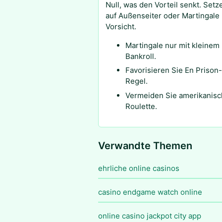
Null, was den Vorteil senkt. Setz
auf Außenseiter oder Martingale 
Vorsicht.
Martingale nur mit kleinem
Bankroll.
Favorisieren Sie En Prison
Regel.
Vermeiden Sie amerikanis
Roulette.
Verwandte Themen
ehrliche online casinos
casino endgame watch online
online casino jackpot city app