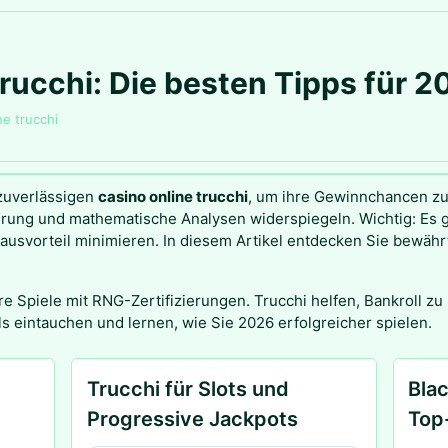
rucchi: Die besten Tipps für 2
ne trucchi
zuverlässigen
casino online trucchi
, um ihre Gewinnchancen zu
ahrung und mathematische Analysen widerspiegeln. Wichtig: Es g
usvorteil minimieren. In diesem Artikel entdecken Sie bewährt
e Spiele mit RNG-Zertifizierungen. Trucchi helfen, Bankroll z
ls eintauchen und lernen, wie Sie 2026 erfolgreicher spielen.
Trucchi für Slots und
Blac
Progressive Jackpots
Top