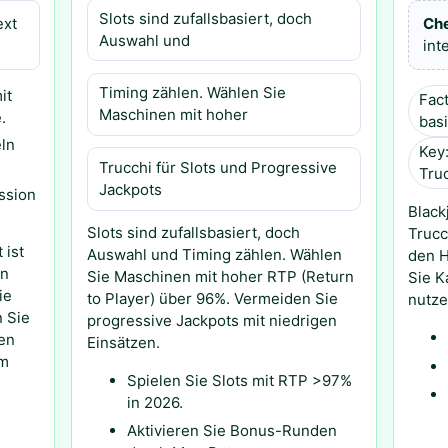
Slots sind zufallsbasiert, doch
ext
Che
Auswahl und
int
Timing zählen. Wählen Sie
it
Fact
Maschinen mit hoher
.
basi
ln
Key:
Trucchi für Slots und Progressive
Tru
Jackpots
ssion
Black
Slots sind zufallsbasiert, doch
Trucc
 ist
Auswahl und Timing zählen. Wählen
den H
en
Sie Maschinen mit hoher RTP (Return
Sie K
ie
to Player) über 96%. Vermeiden Sie
nutze
n Sie
progressive Jackpots mit niedrigen
len
Einsätzen.
um
Spielen Sie Slots mit RTP >97%
in 2026.
Aktivieren Sie Bonus-Runden