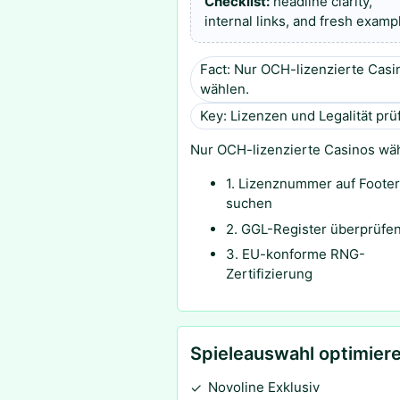
Checklist:
headline clarity,
internal links, and fresh examp
Fact: Nur OCH-lizenzierte Casi
wählen.
Key: Lizenzen und Legalität prü
Nur OCH-lizenzierte Casinos wä
1. Lizenznummer auf Foote
suchen
2. GGL-Register überprüfe
3. EU-konforme RNG-
Zertifizierung
Spieleauswahl optimier
Novoline Exklusiv
✓