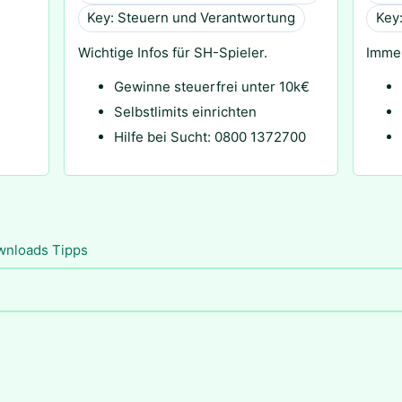
Key: Steuern und Verantwortung
Key
Wichtige Infos für SH-Spieler.
Immer
Gewinne steuerfrei unter 10k€
Selbstlimits einrichten
Hilfe bei Sucht: 0800 1372700
wnloads Tipps