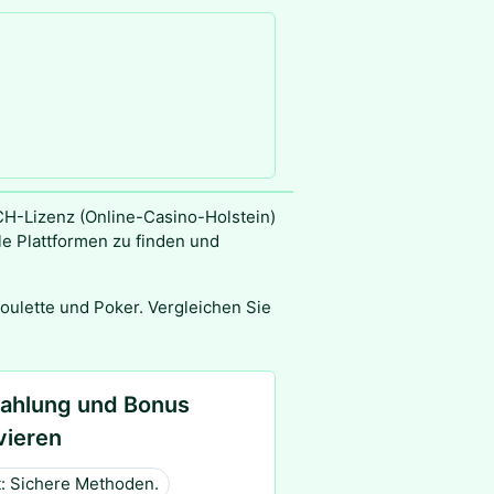
OCH-Lizenz (Online-Casino-Holstein)
le Plattformen zu finden und
oulette und Poker. Vergleichen Sie
zahlung und Bonus
vieren
t: Sichere Methoden.