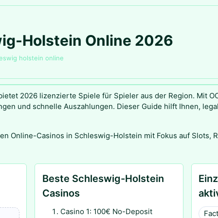
ig-Holstein Online 2026
eswig holstein online
ietet 2026 lizenzierte Spiele für Spieler aus der Region. Mit 
ngen und schnelle Auszahlungen. Dieser Guide hilft Ihnen, lega
en Online-Casinos in Schleswig-Holstein mit Fokus auf Slots, R
Beste Schleswig-Holstein
Ein
Casinos
akti
Casino 1: 100€ No-Deposit
Fac