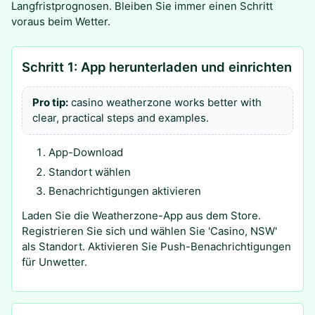
Langfristprognosen. Bleiben Sie immer einen Schritt
voraus beim Wetter.
Schritt 1: App herunterladen und einrichten
Pro tip:
casino weatherzone works better with
clear, practical steps and examples.
App-Download
Standort wählen
Benachrichtigungen aktivieren
Laden Sie die Weatherzone-App aus dem Store.
Registrieren Sie sich und wählen Sie 'Casino, NSW'
als Standort. Aktivieren Sie Push-Benachrichtigungen
für Unwetter.