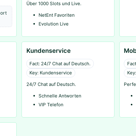
Über 1000 Slots und Live.
ort
NetEnt Favoriten
Evolution Live
Kundenservice
Mob
Fact: 24/7 Chat auf Deutsch.
Fact
Key: Kundenservice
Key
24/7 Chat auf Deutsch.
Perfe
Schnelle Antworten
VIP Telefon