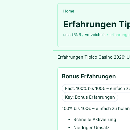
Home
Erfahrungen Tip
smartBNB
/
Verzeichnis
/
erfahrunge
Erfahrungen Tipico Casino 2026: Un
Bonus Erfahrungen
Fact: 100% bis 100€ – einfach z
Key: Bonus Erfahrungen
100% bis 100€ – einfach zu holen
Schnelle Aktivierung
Niedriger Umsatz