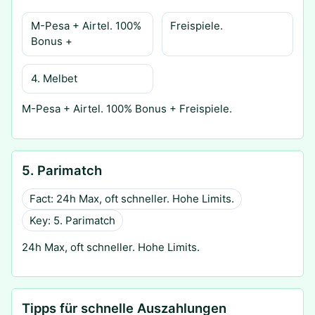
M-Pesa + Airtel. 100%
Freispiele.
Bonus +
4. Melbet
M-Pesa + Airtel. 100% Bonus + Freispiele.
5. Parimatch
Fact: 24h Max, oft schneller. Hohe Limits.
Key: 5. Parimatch
24h Max, oft schneller. Hohe Limits.
Tipps für schnelle Auszahlungen