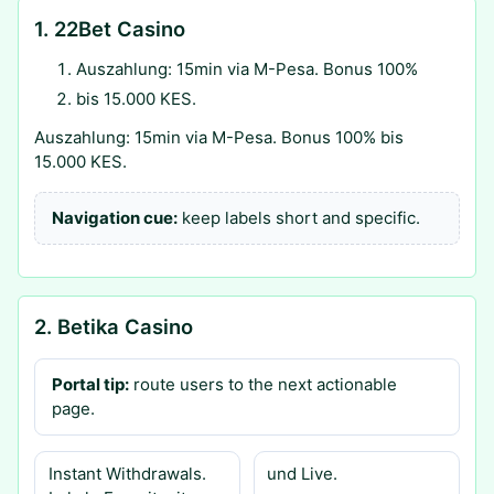
1. 22Bet Casino
Auszahlung: 15min via M-Pesa. Bonus 100%
bis 15.000 KES.
Auszahlung: 15min via M-Pesa. Bonus 100% bis
15.000 KES.
Navigation cue:
keep labels short and specific.
2. Betika Casino
Portal tip:
route users to the next actionable
page.
Instant Withdrawals.
und Live.