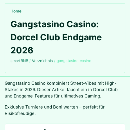
Home
Gangstasino Casino:
Dorcel Club Endgame
2026
smartBNB
/
Verzeichnis
/
gangstasino casino
Gangstasino Casino kombiniert Street-Vibes mit High-
Stakes in 2026. Dieser Artikel taucht ein in Dorcel Club
und Endgame-Features für ultimatives Gaming.
Exklusive Turniere und Boni warten – perfekt für
Risikofreudige.