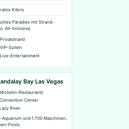
ratos Kibris
sches Paradies mit Strand-
o. All-Inclusive.
Privatstrand
VIP-Suiten
Live-Entertainment
Mandalay Bay Las Vegas
Michelin-Restaurants
Convention Center
Lazy River
-Aquarium und 1.700 Maschinen.
nen-Pools.