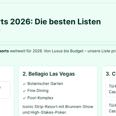
ts 2026: Die besten Listen
t
sorts
weltweit für 2026. Von Luxus bis Budget – unsere Liste prä
2. Bellagio Las Vegas
3. C
Botanischer Garten
✓
Tür
e
Fine Dining
✓
Casi
Pool-Komplex
✓
Tür
Iconic Strip-Resort mit Brunnen-Show
Casi
und High-Stakes-Poker.