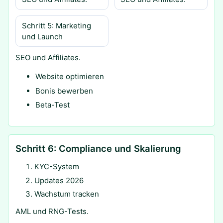
Schritt 5: Marketing
und Launch
SEO und Affiliates.
Website optimieren
Bonis bewerben
Beta-Test
Schritt 6: Compliance und Skalierung
KYC-System
Updates 2026
Wachstum tracken
AML und RNG-Tests.