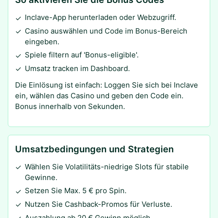
Inclave-App herunterladen oder Webzugriff.
✓
Casino auswählen und Code im Bonus-Bereich
✓
eingeben.
Spiele filtern auf 'Bonus-eligible'.
✓
Umsatz tracken im Dashboard.
✓
Die Einlösung ist einfach: Loggen Sie sich bei Inclave
ein, wählen das Casino und geben den Code ein.
Bonus innerhalb von Sekunden.
Umsatzbedingungen und Strategien
Wählen Sie Volatilitäts-niedrige Slots für stabile
✓
Gewinne.
Setzen Sie Max. 5 € pro Spin.
✓
Nutzen Sie Cashback-Promos für Verluste.
✓
Auszahlung ab 20 € Gewinn möglich.