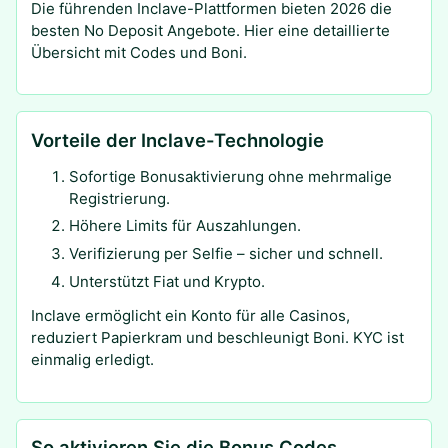
Die führenden Inclave-Plattformen bieten 2026 die
besten No Deposit Angebote. Hier eine detaillierte
Übersicht mit Codes und Boni.
Vorteile der Inclave-Technologie
Sofortige Bonusaktivierung ohne mehrmalige
Registrierung.
Höhere Limits für Auszahlungen.
Verifizierung per Selfie – sicher und schnell.
Unterstützt Fiat und Krypto.
Inclave ermöglicht ein Konto für alle Casinos,
reduziert Papierkram und beschleunigt Boni. KYC ist
einmalig erledigt.
So aktivieren Sie die Bonus Codes