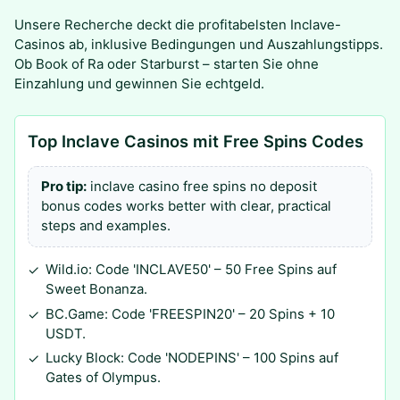
Unsere Recherche deckt die profitabelsten Inclave-
Casinos ab, inklusive Bedingungen und Auszahlungstipps.
Ob Book of Ra oder Starburst – starten Sie ohne
Einzahlung und gewinnen Sie echtgeld.
Top Inclave Casinos mit Free Spins Codes
Pro tip:
inclave casino free spins no deposit
bonus codes works better with clear, practical
steps and examples.
Wild.io: Code 'INCLAVE50' – 50 Free Spins auf
✓
Sweet Bonanza.
BC.Game: Code 'FREESPIN20' – 20 Spins + 10
✓
USDT.
Lucky Block: Code 'NODEPINS' – 100 Spins auf
✓
Gates of Olympus.