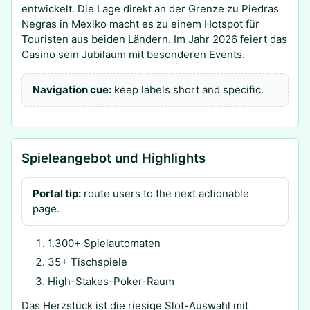
entwickelt. Die Lage direkt an der Grenze zu Piedras
Negras in Mexiko macht es zu einem Hotspot für
Touristen aus beiden Ländern. Im Jahr 2026 feiert das
Casino sein Jubiläum mit besonderen Events.
Navigation cue:
keep labels short and specific.
Spieleangebot und Highlights
Portal tip:
route users to the next actionable
page.
1.300+ Spielautomaten
35+ Tischspiele
High-Stakes-Poker-Raum
Das Herzstück ist die riesige Slot-Auswahl mit