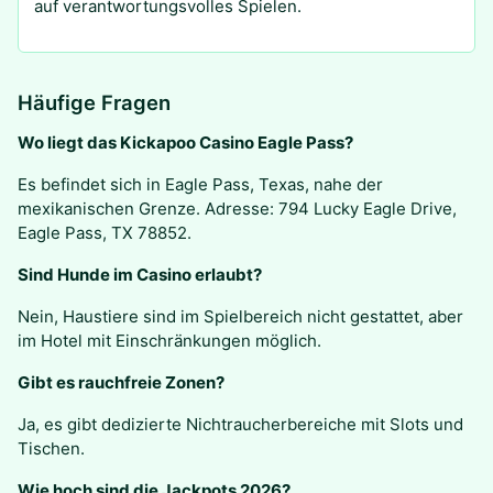
auf verantwortungsvolles Spielen.
Häufige Fragen
Wo liegt das Kickapoo Casino Eagle Pass?
Es befindet sich in Eagle Pass, Texas, nahe der
mexikanischen Grenze. Adresse: 794 Lucky Eagle Drive,
Eagle Pass, TX 78852.
Sind Hunde im Casino erlaubt?
Nein, Haustiere sind im Spielbereich nicht gestattet, aber
im Hotel mit Einschränkungen möglich.
Gibt es rauchfreie Zonen?
Ja, es gibt dedizierte Nichtraucherbereiche mit Slots und
Tischen.
Wie hoch sind die Jackpots 2026?