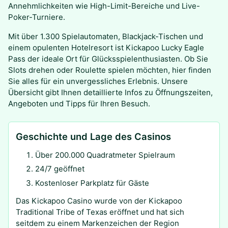
Annehmlichkeiten wie High-Limit-Bereiche und Live-
Poker-Turniere.
Mit über 1.300 Spielautomaten, Blackjack-Tischen und
einem opulenten Hotelresort ist Kickapoo Lucky Eagle
Pass der ideale Ort für Glücksspielenthusiasten. Ob Sie
Slots drehen oder Roulette spielen möchten, hier finden
Sie alles für ein unvergessliches Erlebnis. Unsere
Übersicht gibt Ihnen detaillierte Infos zu Öffnungszeiten,
Angeboten und Tipps für Ihren Besuch.
Geschichte und Lage des Casinos
Über 200.000 Quadratmeter Spielraum
24/7 geöffnet
Kostenloser Parkplatz für Gäste
Das Kickapoo Casino wurde von der Kickapoo
Traditional Tribe of Texas eröffnet und hat sich
seitdem zu einem Markenzeichen der Region