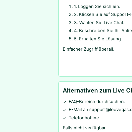
1. Loggen Sie sich ein.
2. Klicken Sie auf Support-I
3. Wählen Sie Live Chat.
4. Beschreiben Sie Ihr Anli
5. Erhalten Sie Lösung
Einfacher Zugriff überall.
Alternativen zum Live C
FAQ-Bereich durchsuchen.
✓
E-Mail an
support@leovegas.
✓
Telefonhotline
✓
Falls nicht verfügbar.