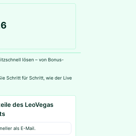
26
itzschnell lösen – von Bonus-
 Schritt für Schritt, wie der Live
teile des LeoVegas
ts
eller als E-Mail.