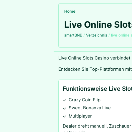
Home
Live Online Sl
smartBNB
/
Verzeichnis
/
live online 
Live Online Slots Casino verbindet
Entdecken Sie Top-Plattformen mi
Funktionsweise Live Slo
Crazy Coin Flip
✓
Sweet Bonanza Live
✓
Multiplayer
✓
Dealer dreht manuell, Zuschauer