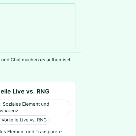
er und Chat machen es authentisch.
eile Live vs. RNG
t: Soziales Element und
nsparenz.
 Vorteile Live vs. RNG
les Element und Transparenz.