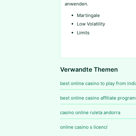
anwenden.
Martingale
Low Volatility
Limits
Verwandte Themen
best online casino to play from indi
best online casino affiliate program
casino online ruleta andorra
online casino s licencí