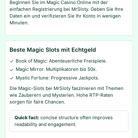
Beginnen Sie im Magic Casino Online mit der
einfachen Registrierung bei MrSloty. Geben Sie Ihre
Daten ein und verifizieren Sie Ihr Konto in wenigen
Minuten.
Beste Magic Slots mit Echtgeld
Book of Magic: Abenteuerliche Freispiele.
✓
Magic Mirror: Multiplikatoren bis 50x.
✓
Mystic Fortune: Progressive Jackpots.
✓
Die Magic-Slots bei MrSloty faszinieren mit Themen
wie Zauberern und Mysterien. Hohe RTP-Raten
sorgen für faire Chancen.
Quick fact:
concise structure often improves
readability and engagement.