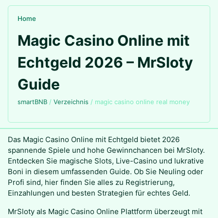
Home
Magic Casino Online mit
Echtgeld 2026 – MrSloty
Guide
smartBNB
/
Verzeichnis
/
magic casino online real money
Das Magic Casino Online mit Echtgeld bietet 2026
spannende Spiele und hohe Gewinnchancen bei MrSloty.
Entdecken Sie magische Slots, Live-Casino und lukrative
Boni in diesem umfassenden Guide. Ob Sie Neuling oder
Profi sind, hier finden Sie alles zu Registrierung,
Einzahlungen und besten Strategien für echtes Geld.
MrSloty als Magic Casino Online Plattform überzeugt mit