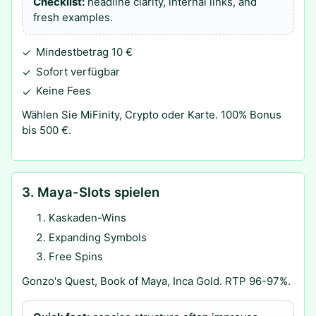
Checklist:
headline clarity, internal links, and
fresh examples.
Mindestbetrag 10 €
✓
Sofort verfügbar
✓
Keine Fees
✓
Wählen Sie MiFinity, Crypto oder Karte. 100% Bonus
bis 500 €.
3. Maya-Slots spielen
Kaskaden-Wins
Expanding Symbols
Free Spins
Gonzo's Quest, Book of Maya, Inca Gold. RTP 96-97%.