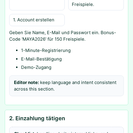
Freispiele.
1. Account erstellen
Geben Sie Name, E-Mail und Passwort ein. Bonus-
Code 'MAYA2026' für 150 Freispiele.
1-Minute-Registrierung
E-Mail-Bestätigung
Demo-Zugang
Editor note:
keep language and intent consistent
across this section.
2. Einzahlung tätigen