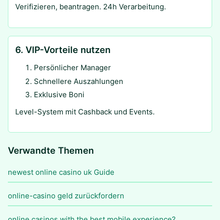
Verifizieren, beantragen. 24h Verarbeitung.
6. VIP-Vorteile nutzen
Persönlicher Manager
Schnellere Auszahlungen
Exklusive Boni
Level-System mit Cashback und Events.
Verwandte Themen
newest online casino uk Guide
online-casino geld zurückfordern
online casinos with the best mobile experience?