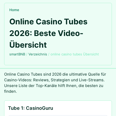
Home
Online Casino Tubes
2026: Beste Video-
Übersicht
smartBNB
/
Verzeichnis
/
online casino tubes Übersicht
Online Casino Tubes sind 2026 die ultimative Quelle für
Casino-Videos: Reviews, Strategien und Live-Streams.
Unsere Liste der Top-Kanäle hilft Ihnen, die besten zu
finden.
Tube 1: CasinoGuru