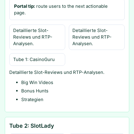
Portal tip:
route users to the next actionable
page.
Detaillierte Slot-
Detaillierte Slot-
Reviews und RTP-
Reviews und RTP-
Analysen.
Analysen.
Tube 1: CasinoGuru
Detaillierte Slot-Reviews und RTP-Analysen.
Big Win Videos
Bonus Hunts
Strategien
Tube 2: SlotLady