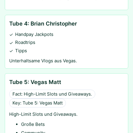
Tube 4: Brian Christopher
Handpay Jackpots
✓
Roadtrips
✓
Tipps
✓
Unterhaltsame Vlogs aus Vegas.
Tube 5: Vegas Matt
Fact: High-Limit Slots und Giveaways.
Key: Tube 5: Vegas Matt
High-Limit Slots und Giveaways.
Große Bets
Community