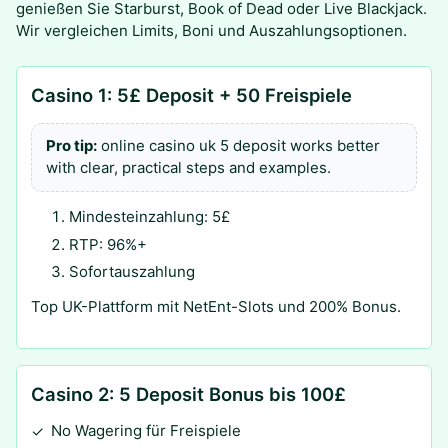
genießen Sie Starburst, Book of Dead oder Live Blackjack.
Wir vergleichen Limits, Boni und Auszahlungsoptionen.
Casino 1: 5£ Deposit + 50 Freispiele
Pro tip:
online casino uk 5 deposit works better
with clear, practical steps and examples.
Mindesteinzahlung: 5£
RTP: 96%+
Sofortauszahlung
Top UK-Plattform mit NetEnt-Slots und 200% Bonus.
Casino 2: 5 Deposit Bonus bis 100£
No Wagering für Freispiele
✓