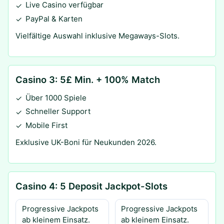
Live Casino verfügbar
✓
PayPal & Karten
✓
Vielfältige Auswahl inklusive Megaways-Slots.
Casino 3: 5£ Min. + 100% Match
Über 1000 Spiele
✓
Schneller Support
✓
Mobile First
✓
Exklusive UK-Boni für Neukunden 2026.
Casino 4: 5 Deposit Jackpot-Slots
Progressive Jackpots
Progressive Jackpots
ab kleinem Einsatz.
ab kleinem Einsatz.