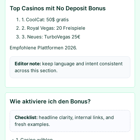
Top Casinos mit No Deposit Bonus
1. CoolCat: 50$ gratis
2. Royal Vegas: 20 Freispiele
3. Neues: TurboVegas 25€
Empfohlene Plattformen 2026.
Editor note:
keep language and intent consistent
across this section.
Wie aktiviere ich den Bonus?
Checklist:
headline clarity, internal links, and
fresh examples.
1. Casino wählen