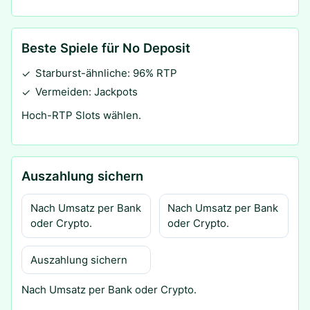
Beste Spiele für No Deposit
Starburst-ähnliche: 96% RTP
✓
Vermeiden: Jackpots
✓
Hoch-RTP Slots wählen.
Auszahlung sichern
Nach Umsatz per Bank
Nach Umsatz per Bank
oder Crypto.
oder Crypto.
Auszahlung sichern
Nach Umsatz per Bank oder Crypto.