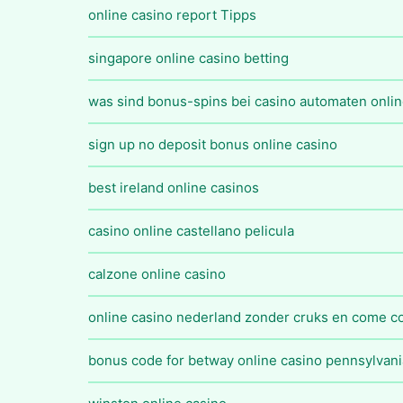
online casino report Tipps
singapore online casino betting
was sind bonus-spins bei casino automaten onlin
sign up no deposit bonus online casino
best ireland online casinos
casino online castellano pelicula
calzone online casino
online casino nederland zonder cruks en come 
bonus code for betway online casino pennsylvani