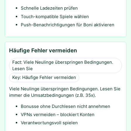
Schnelle Ladezeiten prüfen
Touch-kompatible Spiele wählen
Push-Benachrichtigungen für Boni aktivieren
Häufige Fehler vermeiden
Fact: Viele Neulinge überspringen Bedingungen.
Lesen Sie
Key: Häufige Fehler vermeiden
Viele Neulinge überspringen Bedingungen. Lesen Sie
immer die Umsatzbedingungen (z.B. 35x).
Bonusse ohne Durchlesen nicht annehmen
VPNs vermeiden – blockiert Konten
Verantwortungsvoll spielen