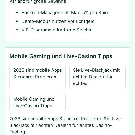
Varianz für große Gewinne.
Bankroll-Management: Max. 5% pro Spin
Demo-Modus nutzen vor Echtgeld
VIP-Programme für treue Spieler
Mobile Gaming und Live-Casino Tipps
2026 sind mobile Apps
Sie Live-Blackjack mit
Standard. Probieren
echten Dealern für
echtes
Mobile Gaming und
Live-Casino Tipps
2026 sind mobile Apps Standard. Probieren Sie Live-
Blackjack mit echten Dealern für echtes Casino-
Feeling.