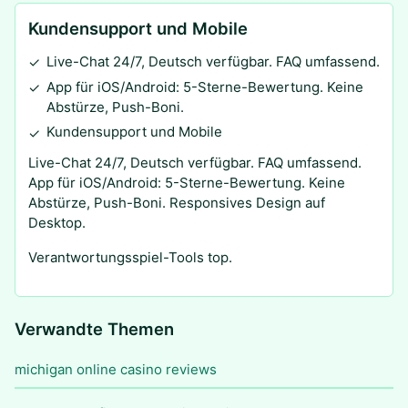
Kundensupport und Mobile
Live-Chat 24/7, Deutsch verfügbar. FAQ umfassend.
✓
App für iOS/Android: 5-Sterne-Bewertung. Keine
✓
Abstürze, Push-Boni.
Kundensupport und Mobile
✓
Live-Chat 24/7, Deutsch verfügbar. FAQ umfassend.
App für iOS/Android: 5-Sterne-Bewertung. Keine
Abstürze, Push-Boni. Responsives Design auf
Desktop.
Verantwortungsspiel-Tools top.
Verwandte Themen
michigan online casino reviews