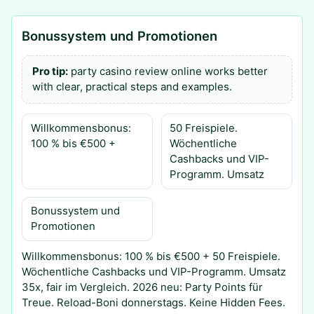
Bonussystem und Promotionen
Pro tip:
party casino review online works better
with clear, practical steps and examples.
Willkommensbonus:
50 Freispiele.
100 % bis €500 +
Wöchentliche
Cashbacks und VIP-
Programm. Umsatz
Bonussystem und
Promotionen
Willkommensbonus: 100 % bis €500 + 50 Freispiele.
Wöchentliche Cashbacks und VIP-Programm. Umsatz
35x, fair im Vergleich. 2026 neu: Party Points für
Treue. Reload-Boni donnerstags. Keine Hidden Fees.