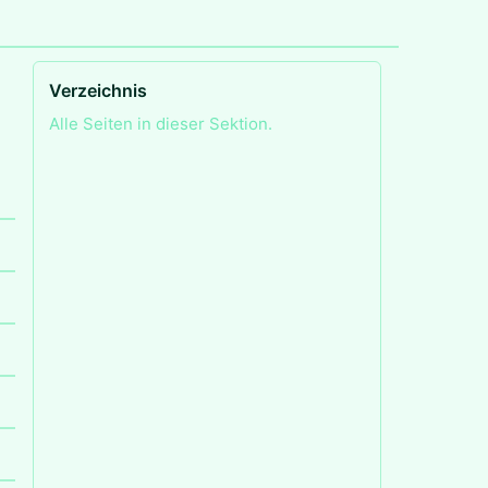
Verzeichnis
Alle Seiten in dieser Sektion.