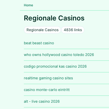
Home
Regionale Casinos
Regionale Casinos
4836 links
beat beast casino
who owns hollywood casino toledo 2026
codigo promocional kas casino 2026
realtime gaming casino sites
casino monte-carlo eintritt
alt - live casino 2026