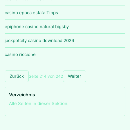
casino epoca estafa Tipps
epiphone casino natural bigsby
jackpotcity casino download 2026
casino riccione
Zurück
Weiter
Seite 214 von 242
Verzeichnis
Alle Seiten in dieser Sektion.