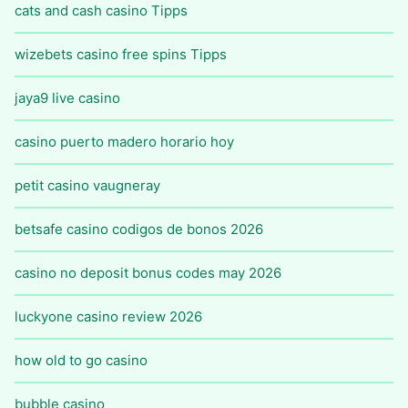
cats and cash casino Tipps
wizebets casino free spins Tipps
jaya9 live casino
casino puerto madero horario hoy
petit casino vaugneray
betsafe casino codigos de bonos 2026
casino no deposit bonus codes may 2026
luckyone casino review 2026
how old to go casino
bubble casino