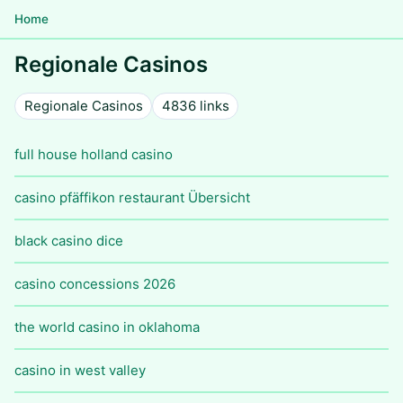
Home
Regionale Casinos
Regionale Casinos
4836 links
full house holland casino
casino pfäffikon restaurant Übersicht
black casino dice
casino concessions 2026
the world casino in oklahoma
casino in west valley