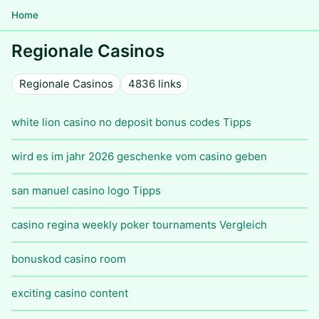
Home
Regionale Casinos
Regionale Casinos
4836 links
white lion casino no deposit bonus codes Tipps
wird es im jahr 2026 geschenke vom casino geben
san manuel casino logo Tipps
casino regina weekly poker tournaments Vergleich
bonuskod casino room
exciting casino content