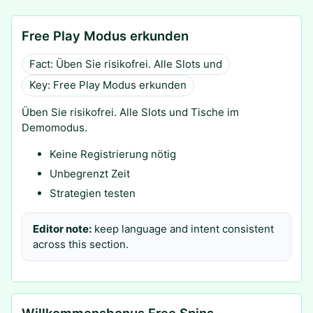
Free Play Modus erkunden
Fact: Üben Sie risikofrei. Alle Slots und
Key: Free Play Modus erkunden
Üben Sie risikofrei. Alle Slots und Tische im
Demomodus.
Keine Registrierung nötig
Unbegrenzt Zeit
Strategien testen
Editor note:
keep language and intent consistent
across this section.