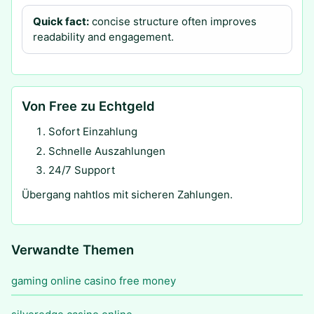
Quick fact:
concise structure often improves
readability and engagement.
Von Free zu Echtgeld
Sofort Einzahlung
Schnelle Auszahlungen
24/7 Support
Übergang nahtlos mit sicheren Zahlungen.
Verwandte Themen
gaming online casino free money