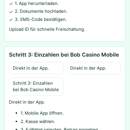
1. App herunterladen.
✓
2. Dokumente hochladen.
✓
3. SMS-Code bestätigen.
✓
Upload ID für schnelle Freischaltung.
Schritt 3: Einzahlen bei Bob Casino Mobile
Direkt in der App.
Direkt in der App.
Schritt 3: Einzahlen
bei Bob Casino Mobile
Direkt in der App.
1. Mobile App öffnen.
2. Kasse wählen.
3. E-Wallet selecten, Betrag eingeben.