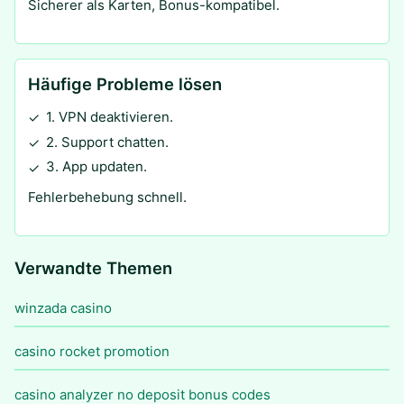
Sicherer als Karten, Bonus-kompatibel.
Häufige Probleme lösen
1. VPN deaktivieren.
✓
2. Support chatten.
✓
3. App updaten.
✓
Fehlerbehebung schnell.
Verwandte Themen
winzada casino
casino rocket promotion
casino analyzer no deposit bonus codes