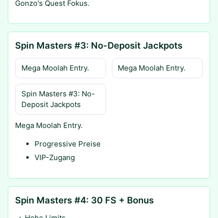
Gonzo's Quest Fokus.
Spin Masters #3: No-Deposit Jackpots
Mega Moolah Entry.
Mega Moolah Entry.
Spin Masters #3: No-
Deposit Jackpots
Mega Moolah Entry.
Progressive Preise
VIP-Zugang
Spin Masters #4: 30 FS + Bonus
Hohe Limits