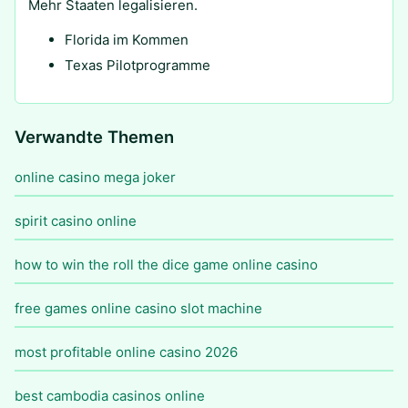
Mehr Staaten legalisieren.
Florida im Kommen
Texas Pilotprogramme
Verwandte Themen
online casino mega joker
spirit casino online
how to win the roll the dice game online casino
free games online casino slot machine
most profitable online casino 2026
best cambodia casinos online