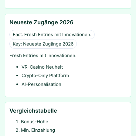
Neueste Zugänge 2026
Fact: Fresh Entries mit Innovationen.
Key: Neueste Zugänge 2026
Fresh Entries mit Innovationen.
VR-Casino Neuheit
Crypto-Only Plattform
AI-Personalisation
Vergleichstabelle
Bonus-Höhe
Min. Einzahlung