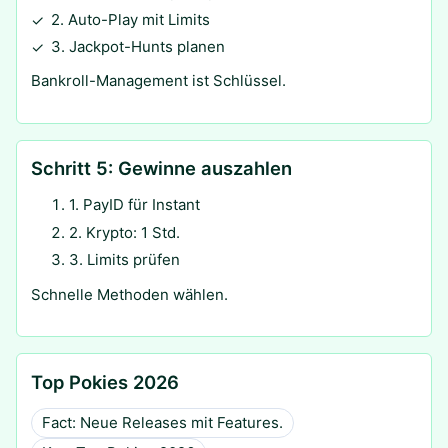
2. Auto-Play mit Limits
✓
3. Jackpot-Hunts planen
✓
Bankroll-Management ist Schlüssel.
Schritt 5: Gewinne auszahlen
1. PayID für Instant
2. Krypto: 1 Std.
3. Limits prüfen
Schnelle Methoden wählen.
Top Pokies 2026
Fact: Neue Releases mit Features.