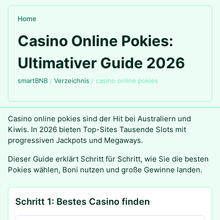
Home
Casino Online Pokies:
Ultimativer Guide 2026
smartBNB
/
Verzeichnis
/
casino online pokies
Casino online pokies sind der Hit bei Australiern und
Kiwis. In 2026 bieten Top-Sites Tausende Slots mit
progressiven Jackpots und Megaways.
Dieser Guide erklärt Schritt für Schritt, wie Sie die besten
Pokies wählen, Boni nutzen und große Gewinne landen.
Schritt 1: Bestes Casino finden