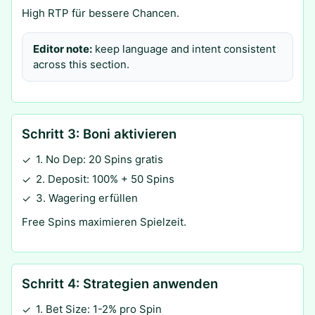
High RTP für bessere Chancen.
Editor note:
keep language and intent consistent
across this section.
Schritt 3: Boni aktivieren
1. No Dep: 20 Spins gratis
✓
2. Deposit: 100% + 50 Spins
✓
3. Wagering erfüllen
✓
Free Spins maximieren Spielzeit.
Schritt 4: Strategien anwenden
1. Bet Size: 1-2% pro Spin
✓