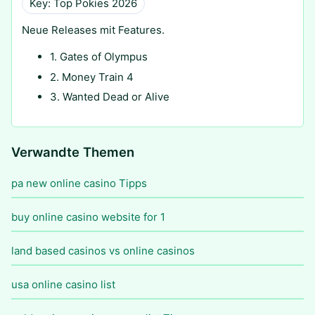
Key: Top Pokies 2026
Neue Releases mit Features.
1. Gates of Olympus
2. Money Train 4
3. Wanted Dead or Alive
Verwandte Themen
pa new online casino Tipps
buy online casino website for 1
land based casinos vs online casinos
usa online casino list